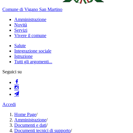
Comune di Vigano San Martino
Amministrazione
Novità
Servizi
Vivere il comune
Salute
Integrazione sociale
Istruzione
Tutti gli argomenti...
Seguici su
Accedi
Home Page
/
Amministrazione
/
Documenti e dati
/
Documenti tecnici di supporto
/