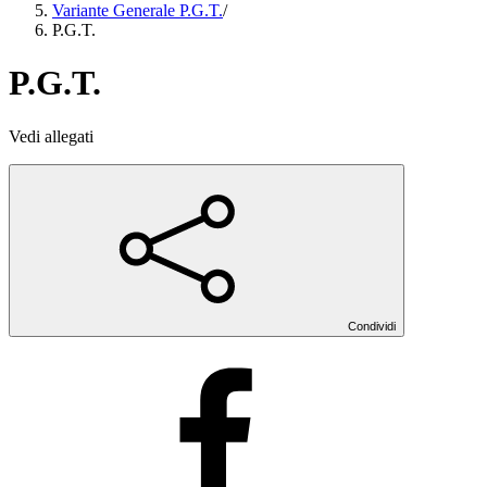
Variante Generale P.G.T.
/
P.G.T.
P.G.T.
Vedi allegati
Condividi