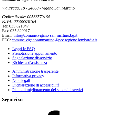
Via Prada, 10 - 24060 - Vigano San Martino
Codice fiscale: 00566570164
P.IVA: 00566570164
Tel: 035 821047
Fax: 035 820917
Email:
info@comune.vigano-san-martino.bg.it
PEC:
comune.viganosanmartino@pec.regione.lombardia.it
Leggi le FAQ
Prenotazione appuntamento
Segnalazione disservizio
Richiesta d'assistenza
Amministrazione trasparente
Informativa privacy
Note legali
Dichiarazione di accessibilità
Piano di miglioramento del sito e dei servizi
Seguici su