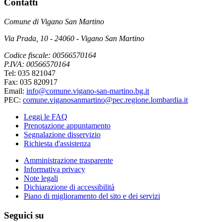
Contatti
Comune di Vigano San Martino
Via Prada, 10 - 24060 - Vigano San Martino
Codice fiscale: 00566570164
P.IVA: 00566570164
Tel: 035 821047
Fax: 035 820917
Email:
info@comune.vigano-san-martino.bg.it
PEC:
comune.viganosanmartino@pec.regione.lombardia.it
Leggi le FAQ
Prenotazione appuntamento
Segnalazione disservizio
Richiesta d'assistenza
Amministrazione trasparente
Informativa privacy
Note legali
Dichiarazione di accessibilità
Piano di miglioramento del sito e dei servizi
Seguici su