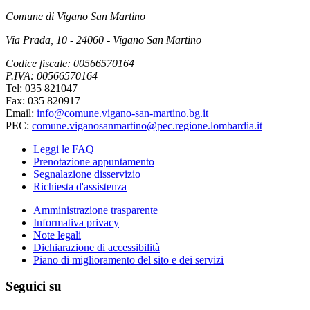
Comune di Vigano San Martino
Via Prada, 10 - 24060 - Vigano San Martino
Codice fiscale: 00566570164
P.IVA: 00566570164
Tel: 035 821047
Fax: 035 820917
Email:
info@comune.vigano-san-martino.bg.it
PEC:
comune.viganosanmartino@pec.regione.lombardia.it
Leggi le FAQ
Prenotazione appuntamento
Segnalazione disservizio
Richiesta d'assistenza
Amministrazione trasparente
Informativa privacy
Note legali
Dichiarazione di accessibilità
Piano di miglioramento del sito e dei servizi
Seguici su