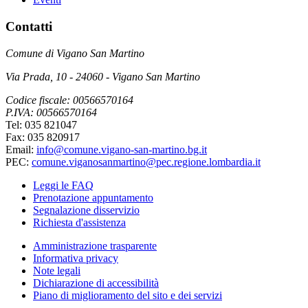
Contatti
Comune di Vigano San Martino
Via Prada, 10 - 24060 - Vigano San Martino
Codice fiscale: 00566570164
P.IVA: 00566570164
Tel: 035 821047
Fax: 035 820917
Email:
info@comune.vigano-san-martino.bg.it
PEC:
comune.viganosanmartino@pec.regione.lombardia.it
Leggi le FAQ
Prenotazione appuntamento
Segnalazione disservizio
Richiesta d'assistenza
Amministrazione trasparente
Informativa privacy
Note legali
Dichiarazione di accessibilità
Piano di miglioramento del sito e dei servizi