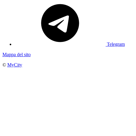
Telegram
Mappa del sito
©
MyCity