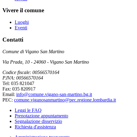
Vivere il comune
Luoghi
Eventi
Contatti
Comune di Vigano San Martino
Via Prada, 10 - 24060 - Vigano San Martino
Codice fiscale: 00566570164
P.IVA: 00566570164
Tel: 035 821047
Fax: 035 820917
Email:
info@comune.vigano-san-martino.bg.it
PEC:
comune.viganosanmartino@pec.regione.lombardia.it
Leggi le FAQ
Prenotazione appuntamento
Segnalazione disservizio
Richiesta d'assistenza