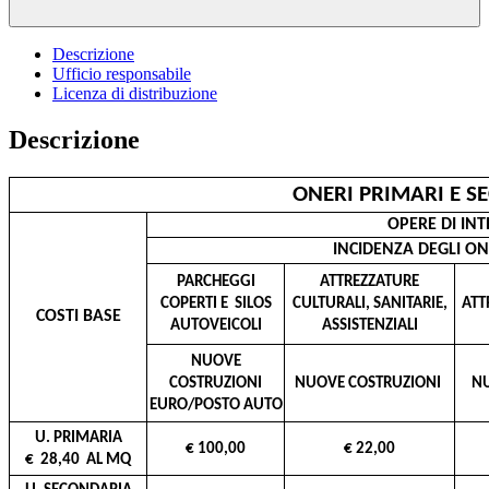
Descrizione
Ufficio responsabile
Licenza di distribuzione
Descrizione
ONERI PRIMARI E S
OPERE DI IN
INCIDENZA DEGLI O
PARCHEGGI
ATTREZZATURE
COPERTI E SILOS
CULTURALI, SANITARIE,
ATT
COSTI BASE
AUTOVEICOLI
ASSISTENZIALI
NUOVE
COSTRUZIONI
NUOVE COSTRUZIONI
NU
EURO/POSTO AUTO
U. PRIMARIA
€ 100,00
€ 22,00
€ 28,40 AL MQ