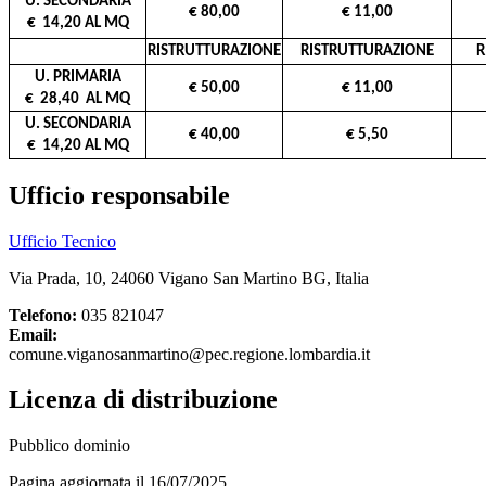
U. SECONDARIA
€ 80,00
€ 11,00
€ 14,20 AL MQ
RISTRUTTURAZIONE
RISTRUTTURAZIONE
R
U. PRIMARIA
€ 50,00
€ 11,00
€ 28,40 AL MQ
U. SECONDARIA
€ 40,00
€ 5,50
€ 14,20 AL MQ
Ufficio responsabile
Ufficio Tecnico
Via Prada, 10, 24060 Vigano San Martino BG, Italia
Telefono:
035 821047
Email:
comune.viganosanmartino@pec.regione.lombardia.it
Licenza di distribuzione
Pubblico dominio
Pagina aggiornata il 16/07/2025