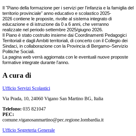
Il
"Piano della formazione per i servizi per l'infanzia e la famiglia del
territorio provinciale" anno educativo
e scolastico
2025-
2026 contiene l
e p
roposte,
rivolte al sistema integrato di
educazione e di istruzione da 0 a 6 anni,
che verranno
realizzate
nel periodo
settembre 2025
/
giugno
2026.
Il Piano è stato costruito
insieme dai Coordinamenti Pedagogici
Territoriali e dagli Ambiti territoriali,
di concerto con il Collegio dei
Sindaci, in collaborazione con la
Provincia di Bergamo–Servizio
Politiche Sociali.
La pagina web verrà aggiornata con le eventuali nuove proposte
formative integrate durante l'anno.
A cura di
Ufficio Servizi Scolastici
Via Prada, 10, 24060 Vigano San Martino BG, Italia
Telefono:
035 821047
PEC:
comune.viganosanmartino@pec.regione.lombardia.it
Ufficio Segreteria Generale