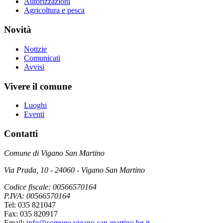
Autorizzazioni
Agricoltura e pesca
Novità
Notizie
Comunicati
Avvisi
Vivere il comune
Luoghi
Eventi
Contatti
Comune di Vigano San Martino
Via Prada, 10 - 24060 - Vigano San Martino
Codice fiscale: 00566570164
P.IVA: 00566570164
Tel: 035 821047
Fax: 035 820917
Email:
info@comune.vigano-san-martino.bg.it