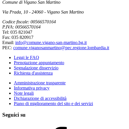
Comune di Vigano San Martino
Via Prada, 10 - 24060 - Vigano San Martino
Codice fiscale: 00566570164
P.IVA: 00566570164
Tel: 035 821047
Fax: 035 820917
Email:
info@comune.vigano-san-martino.bg.it
PEC:
comune.viganosanmartino@pec.regione.lombardia.it
Leggi le FAQ
Prenotazione appuntamento
Segnalazione disservizio
Richiesta d'assistenza
Amministrazione trasparente
Informativa privacy
Note legali
Dichiarazione di accessibilità
Piano di miglioramento del sito e dei servizi
Seguici su