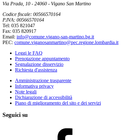
Via Prada, 10 - 24060 - Vigano San Martino
Codice fiscale: 00566570164
P.IVA: 00566570164
Tel: 035 821047
Fax: 035 820917
Email:
info@comune.vigano-san-martino.bg.it
PEC:
comune.viganosanmartino@pec.regione.lombardia.it
Leggi le FAQ
Prenotazione appuntamento
Segnalazione disservizio
Richiesta d'assistenza
Amministrazione trasparente
Informativa privacy
Note legali
Dichiarazione di accessibilità
Piano di miglioramento del sito e dei servizi
Seguici su