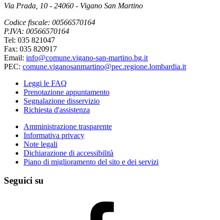
Via Prada, 10 - 24060 - Vigano San Martino
Codice fiscale: 00566570164
P.IVA: 00566570164
Tel: 035 821047
Fax: 035 820917
Email:
info@comune.vigano-san-martino.bg.it
PEC:
comune.viganosanmartino@pec.regione.lombardia.it
Leggi le FAQ
Prenotazione appuntamento
Segnalazione disservizio
Richiesta d'assistenza
Amministrazione trasparente
Informativa privacy
Note legali
Dichiarazione di accessibilità
Piano di miglioramento del sito e dei servizi
Seguici su