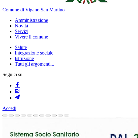
Comune di Vigano San Martino
Amministrazione
Novità
Servizi
Vivere il comune
Salute
Integrazione sociale
Istruzione
Tutti gli argomenti...
Seguici su
Accedi
Homepage